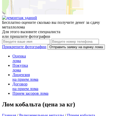
Бесплатно оцените
сколько вы получите денег за сдачу
металлолома
Для этого вызовите специалиста
или пришлите фотографии
Прикрепите фотографии
Оценка
лома
Покупка
лома
Лицензия
на прием лома
Договор
на прием лома
Прием
засоров лома
Лом кобальта (цена за кг)
Главная
/
Редкоземельные металлы
/
Прием кобальта