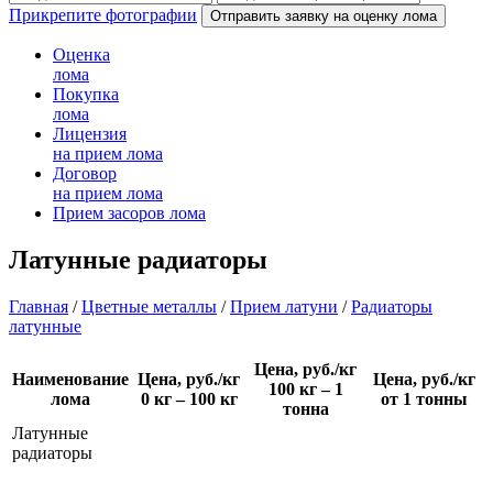
Прикрепите фотографии
Оценка
лома
Покупка
лома
Лицензия
на прием лома
Договор
на прием лома
Прием
засоров лома
Латунные радиаторы
Главная
/
Цветные металлы
/
Прием латуни
/
Радиаторы
латунные
Цена, руб./кг
Наименование
Цена, руб./кг
Цена, руб./кг
100 кг – 1
лома
0 кг – 100 кг
от 1 тонны
тонна
Латунные
радиаторы